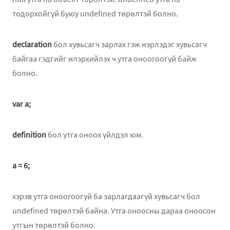
тодорхойгүй буюу undefined төрөлтэй болно.
declaration
бол хувьсагч зарлах гэж нэрлэдэг хувьсагч
байгаа гэдгийг илэрхийлэх ч утга оноогоогүй байж
болно.
var a;
definition
бол утга оноох үйлдэл юм.
a = 6;
хэрэв утга оноогоогүй ба зарлагдаагүй хувьсагч бол
undefined төрөлтэй байна. Утга оноосны дараа оноосон
утгын төрөлтэй болно.