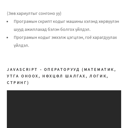
(Зөв хариултыг сонгоно уу)
Програмын скрипт кодыг машины хэлэнд хөрвүүлэн
шууд ажиллахад бэлэн болгох үйлдэл.
Програмын кодыг эмхэлж цэгцлэн, гоё харагдуулах
үйлдэл.
JAVASCRIPT - ОПЕРАТОРУУД (МАТЕМАТИК,
УТГА ОНООХ, НӨХЦӨЛ ШАЛГАХ, ЛОГИК,
СТРИНГ)