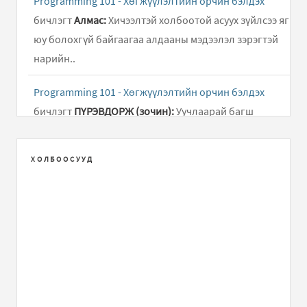
Programming 101 - Хөгжүүлэлтийн орчин бэлдэх
бичлэгт
Алмас:
Хичээлтэй холбоотой асуух зүйлсээ яг
юу болохгүй байгаагаа алдааны мэдээлэл зэрэгтэй
нарийн..
Programming 101 - Хөгжүүлэлтийн орчин бэлдэх
бичлэгт
ПҮРЭВДОРЖ (зочин):
Уучлаарай багш
нараа!101 хичээлийг анх удаа үзэж сонирхож сурах
хүсэлд автаад байна...
ХОЛБООСУУД
Programming 101 - Хөгжүүлэлтийн орчин бэлдэх
бичлэгт
зочин. (зочин):
хөгжүүлэлтийн орчин
бэлтгэх хичээлээр асуух зүйл байна.яаж холбогдох
бэ.
Programming 101 - Програмчлалын хэл гэж юу вэ?
HTML, CSS, Ja...
бичлэгт
Зочин:
nice