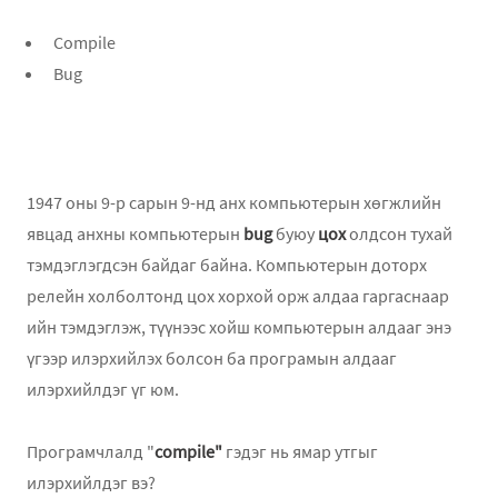
Compile
Bug
1947 оны 9-р сарын 9-нд анх компьютерын хөгжлийн
явцад анхны компьютерын
bug
буюу
цох
олдсон тухай
тэмдэглэгдсэн байдаг байна. Компьютерын доторх
релейн холболтонд цох хорхой орж алдаа гаргаснаар
ийн тэмдэглэж, түүнээс хойш компьютерын алдааг энэ
үгээр илэрхийлэх болсон ба програмын алдааг
илэрхийлдэг үг юм.
Програмчлалд "
compile"
гэдэг нь ямар утгыг
илэрхийлдэг вэ?