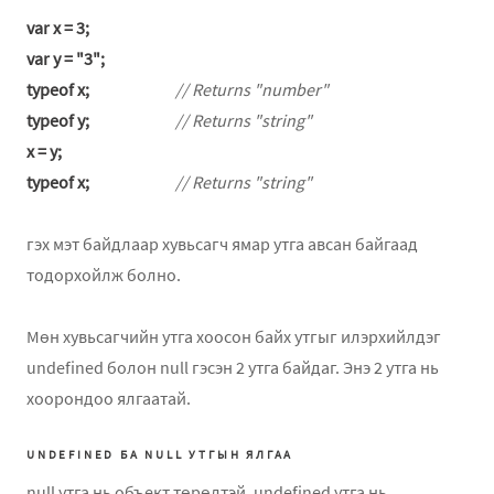
var x = 3;
var y = "3";
typeof x;
// Returns "number"
typeof y;
// Returns "string"
x = y;
typeof x;
// Returns "string"
гэх мэт байдлаар хувьсагч ямар утга авсан байгаад
тодорхойлж болно.
Мөн хувьсагчийн утга хоосон байх утгыг илэрхийлдэг
undefined болон null гэсэн 2 утга байдаг. Энэ 2 утга нь
хоорондоо ялгаатай.
UNDEFINED БА NULL УТГЫН ЯЛГАА
null утга нь объект төрөлтэй. undefined утга нь