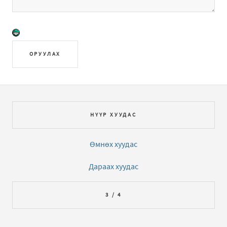
ОРУУЛАХ
НҮҮР ХУУДАС
Өмнөх хуудас
Дараах хуудас
3 / 4