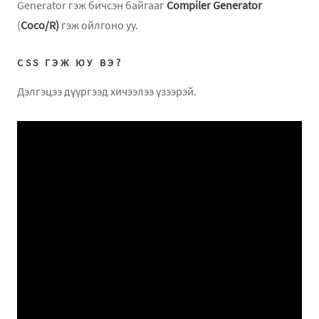
Generator гэж бичсэн байгааг
Compiler Generator
(
Coco/R)
гэж ойлгоно уу.
CSS ГЭЖ ЮУ ВЭ?
Дэлгэцээ дүүргээд хичээлээ үзээрэй.