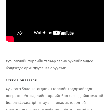
Хувьсагчийн төрлийн талаар зарим зүйлийг видео
бэлдэхдээ орхигдуулснаа оруулъя:
TYPEOF ОПЕРАТОР
Хувьсагч болон өгөгдлийн төрлийг тодорхойлдог
оператор. Өгөглдлийн төрлийг бол хараад ойлгомжтой
боловч Javascript-ын хувьд динамик төрөлтэй
хувьсагчид тул хувьсагчийн төрлийг тодорхойлох