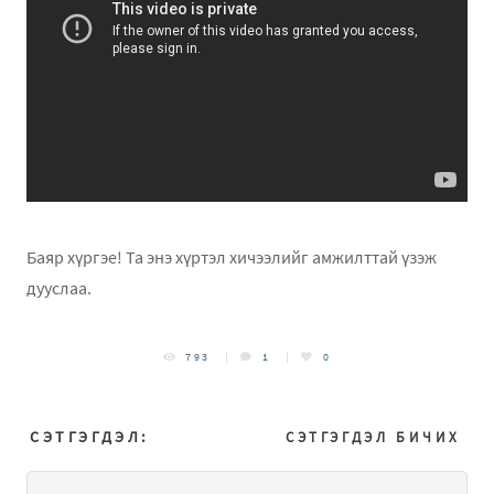
Баяр хүргэе! Та энэ хүртэл хичээлийг амжилттай үзэж
дууслаа.
793
1
0
СЭТГЭГДЭЛ:
СЭТГЭГДЭЛ БИЧИХ