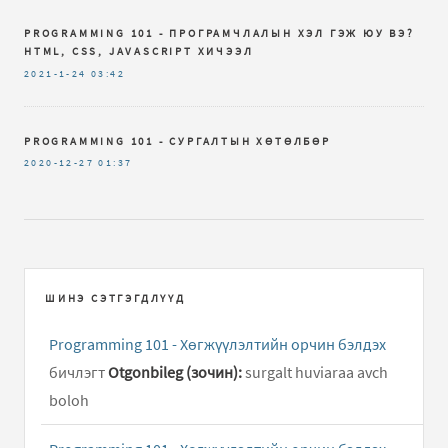
PROGRAMMING 101 - ПРОГРАМЧЛАЛЫН ХЭЛ ГЭЖ ЮУ ВЭ?
HTML, CSS, JAVASCRIPT ХИЧЭЭЛ
2021-1-24
03:42
PROGRAMMING 101 - СУРГАЛТЫН ХӨТӨЛБӨР
2020-12-27
01:37
ШИНЭ СЭТГЭГДЛҮҮД
Programming 101 - Хөгжүүлэлтийн орчин бэлдэх
бичлэгт
Otgonbileg (зочин):
surgalt huviaraa avch
boloh