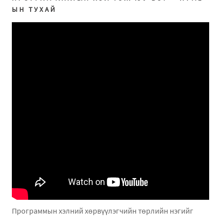
ЫН ТУХАЙ
Программын хэлний хөрвүүлэгчийн төрлийн нэгийг