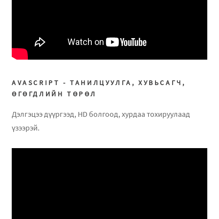
AVASCRIPT - ТАНИЛЦУУЛГА, ХУВЬСАГЧ,
ӨГӨГДЛИЙН ТӨРӨЛ
Дэлгэцээ дүүргээд, HD болгоод, хурдаа тохируулаад
үзээрэй.