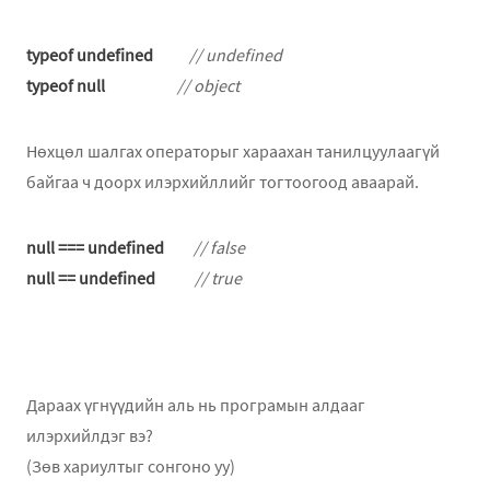
typeof undefined
// undefined
typeof null
// object
Нөхцөл шалгах операторыг хараахан танилцуулаагүй
байгаа ч доорх илэрхийллийг тогтоогоод аваарай.
null === undefined
// false
null == undefined
// true
Дараах үгнүүдийн аль нь програмын алдааг
илэрхийлдэг вэ?
(Зөв хариултыг сонгоно уу)